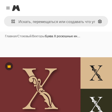
Magnific
Close menu
Поиск 
Главная
/
Стоковый
/
Векторы
/
Буква X роскошные ин…
Премиум