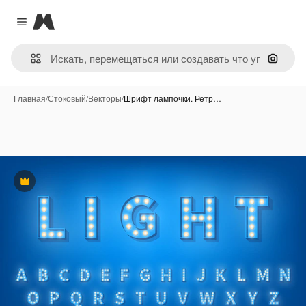
Magnific
Close menu
Поиск 
Главная
/
Стоковый
/
Векторы
/
Шрифт лампочки. Ретр…
Премиум