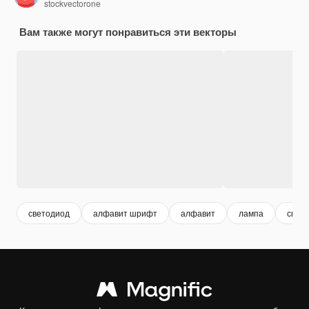
stockvectorone
Вам также могут понравиться эти векторы
светодиод
алфавит шрифт
алфавит
лампа
свет