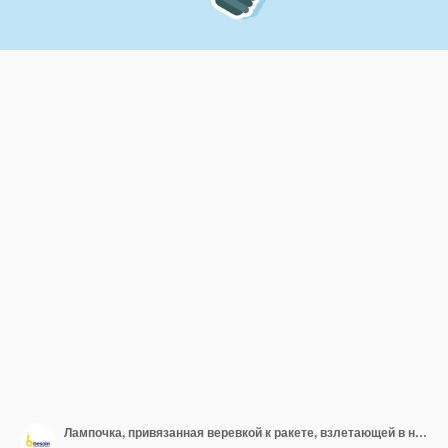
Лампочка, привязанная веревкой к ракете, взлетающей в небо иллюстрация повышения эффективности бизнеса через идеи и инновации