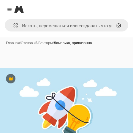
Magnific
Close menu
Поиск 
Главная
/
Стоковый
/
Векторы
/
Лампочка, привязанна…
Премиум