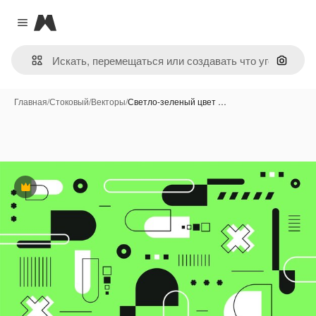
Magnific
Close menu
Поиск 
Главная
/
Стоковый
/
Векторы
/
Светло-зеленый цвет …
Премиум