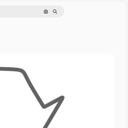
Поиск по изображению
Поиск