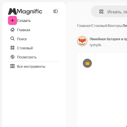
Создать
Главная
/
Стоковый
/
Векторы
/
Ли
Главная
Поиск
ryzhylik
Стоковый
Посмотреть
Премиум
Все инструменты