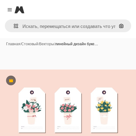
Magnific
Close menu
Поиск 
Главная
/
Стоковый
/
Векторы
/
линейный дизайн буке…
Премиум