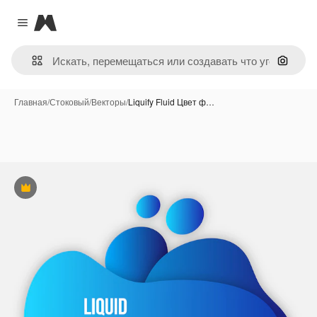
Magnific
Close menu
Поиск 
Главная
/
Стоковый
/
Векторы
/
Liquify Fluid Цвет ф…
Премиум