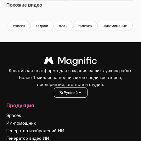
Похожие видео
Premium
Premium
Premium
Premium
список
задачи
план
галочка
напоминание
д
Креативная платформа для создания ваших лучших работ.
Более 1 миллиона подписчиков среди креаторов,
предприятий, агентств и студий.
Pусский
Продукция
Spaces
ИИ-помощник
Генератор изображений ИИ
Генератор видео ИИ