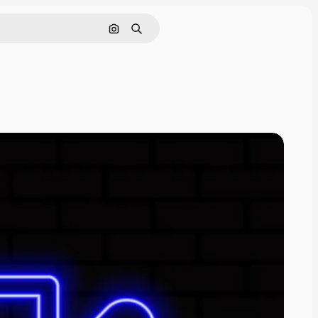
Поиск по изображению
Поиск