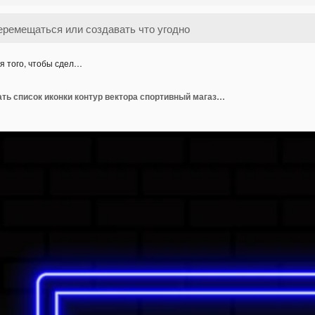
я того, чтобы сдел…
Для того, чтобы сделать список иконки контур вектора спортивный магазин онлайн элемент неоновый цвет изолирован на черно-зеленом