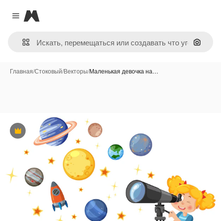
Magnific
Close menu
Поиск 
Главная
/
Стоковый
/
Векторы
/
Маленькая девочка на…
Премиум