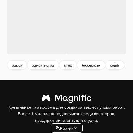
замок
замок иконка
ui ux
безопасно
сейф
и
Креативная платформа для создания ваших лучших работ.
Более 1 миллиона подписчиков среди креаторов,
предприятий, агентств и студий.
Pусский