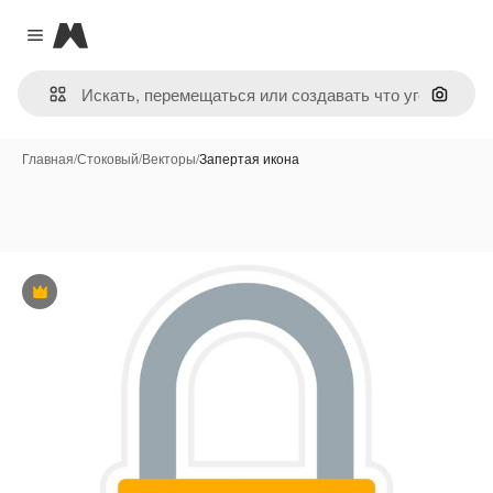
Magnific
Close menu
Поиск 
Главная
/
Стоковый
/
Векторы
/
Запертая икона
Премиум