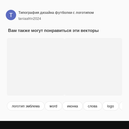
Типография дизайна футболки с логотипом
taniaafrin2024
Вам также могут понравиться эти векторы
логотип эмблема
word
иконка
слова
logo
бу