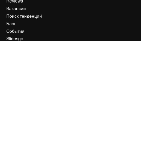
Reviews
Вакансии
Поиск тенденций
Блог
События
Slidesgo
Продайте свой контент
Помещение для прессы
Ищете magnific.ai
Связаться с нами
Клиентская поддержка
Instagram
YouTube
LinkedIn
TikTok
Discord
X
Reddit