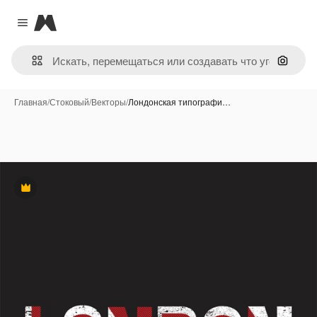
Magnific
Close menu
Поиск 
Главная
/
Стоковый
/
Векторы
/
Лондонская типографи…
Премиум