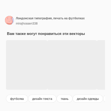
Лондонская типография, печать на футболках
mirajhossen338
Вам также могут понравиться эти векторы
футболка
дизайн текста
ткань
дизайн одежды
те