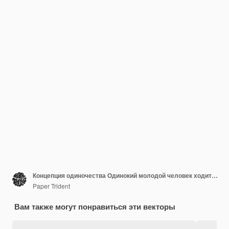
Концепция одиночества Одинокий молодой человек ходит среди людей Депрессивный человек один в толпе Печальный парень в одиночестве Психологическое расстройство Плоская изолированная векторная иллюстрация на белом фоне
Paper Trident
Вам также могут понравиться эти векторы