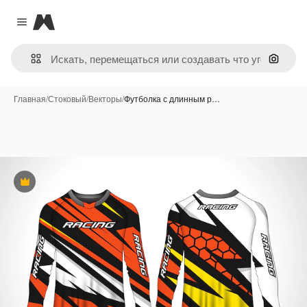
Magnific
Close menu
Поиск 
Главная
/
Стоковый
/
Векторы
/
Футболка с длинным р…
Премиум