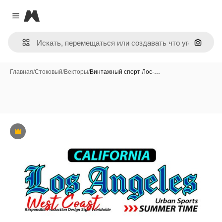
Magnific
Close menu
Поиск 
Главная
/
Стоковый
/
Векторы
/
Винтажный спорт Лос-…
Премиум