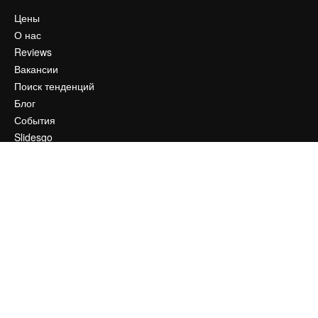
Цены
О нас
Reviews
Вакансии
Поиск тенденций
Блог
События
Slidesgo
Продайте свой контент
Помещение для прессы
Ищете magnific.ai
Связаться с нами
Клиентская поддержка
Instagram
YouTube
LinkedIn
TikTok