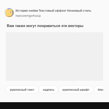
История любви Текстовый эффект Неоновый стиль
manuverngorhulup
Вам также могут понравиться эти векторы
рукописный текст
надпись
рукописный шрифт
блестя