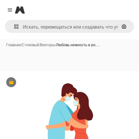
Magnific
Close menu
Поиск 
Главная
/
Стоковый
/
Векторы
/
Любовь нежность и ро…
Премиум