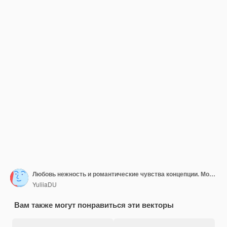
Любовь нежность и романтические чувства концепции. Молодая любящая улыбающаяся пара мальчик и девочка обнимаются стоя
YuliiaDU
Вам также могут понравиться эти векторы