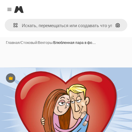
Magnific
Close menu
Поиск 
Главная
/
Стоковый
/
Векторы
/
Влюбленная пара в фо…
Премиум