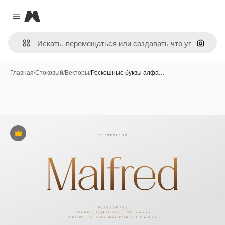
Magnific
Close menu
Поиск 
Главная
/
Стоковый
/
Векторы
/
Роскошные буквы алфа…
Премиум