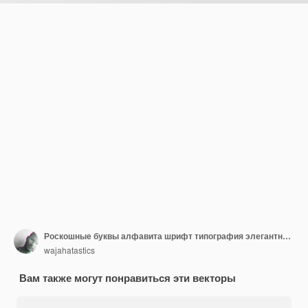
Роскошные буквы алфавита шрифт типография элегантные свадебные надписи шрифты с засечками декоративные винтажные Pre
wajahatastics
Вам также могут понравиться эти векторы