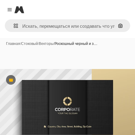
Magnific
Close menu
Поиск 
Главная
/
Стоковый
/
Векторы
/
Роскошный черный и з…
Премиум