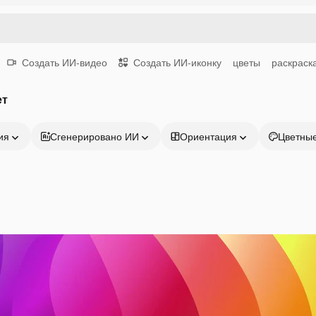
Создать ИИ-видео
Создать ИИ-иконку
цветы
раскраск
ет
ия
Сгенерировано ИИ
Ориентация
Цветны
Продукция
Начать