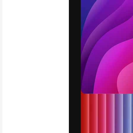
Креативная пл
ваших лучших 
подписчиков с
предприятий, а
Pусский