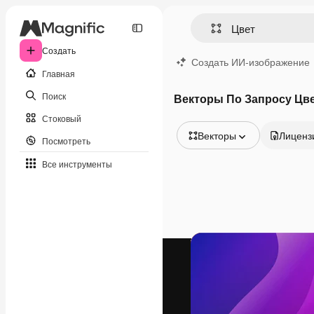
Создать
Создать ИИ-изображение
Главная
Поиск
Векторы По Запросу Цв
Стоковый
Векторы
Лиценз
Посмотреть
Все изображения
Все инструменты
Векторы
Иллюстрации
Фотографии
PSD
Шаблоны
Мокапы
Видео
Видеоролик
Моушн-дизайн
Видеошаблоны
Иконки
3D-модели
Шрифты