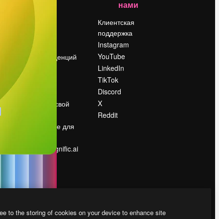
нами
Цены
о
О нас
Клиентская
поддержка
Reviews
Instagram
Вакансии
YouTube
Поиск тенденций
LinkedIn
Блог
TikTok
События
Discord
Slidesgo
ости
X
Продайте свой
контент
Reddit
в
Помещение для
прессы
Ищете magnific.ai
ee to the storing of cookies on your device to enhance site