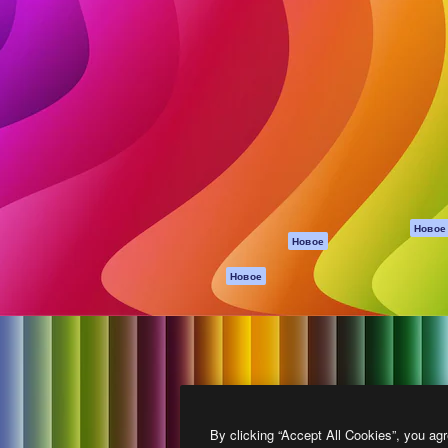
атформа для создания
Spaces
Academy
работ. Более 1 миллиона
ИИ-помощник
Документация п
реди креаторов,
Пакету ИИ
Генератор
гентств и студий.
изображений ИИ
Служба
поддержки
Генератор видео
ИИ
Условия и
положения
Генератор голоса
на основе ИИ
Политика
конфиденциальн
Стоковый контент
Оригиналы
MCP для
Новое
Новое
Claude/ChatGPT
Политика файло
cookie
Агенты
Новое
Центр доверия
API
Партнеры
Мобильное
приложение
Предприятие
Все инструменты
Magnific
By clicking “Accept All Cookies”, you agr