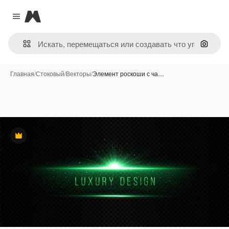
Magnific
Close menu
Поиск 
Главная
/
Стоковый
/
Векторы
/
Элемент роскоши с ча…
Премиум