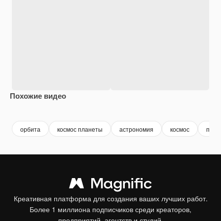
Похожие видео
Premium
Premium
Сгенерировано с помощью ИИ
Premium
Premium
орбита
космос планеты
астрономия
космос
план
Креативная платформа для создания ваших лучших работ.
Более 1 миллиона подписчиков среди креаторов,
предприятий, агентств и студий.