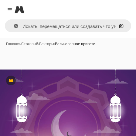
Magnific
Close menu
Поиск 
Главная
/
Стоковый
/
Векторы
/
Великолепное приветс…
Премиум