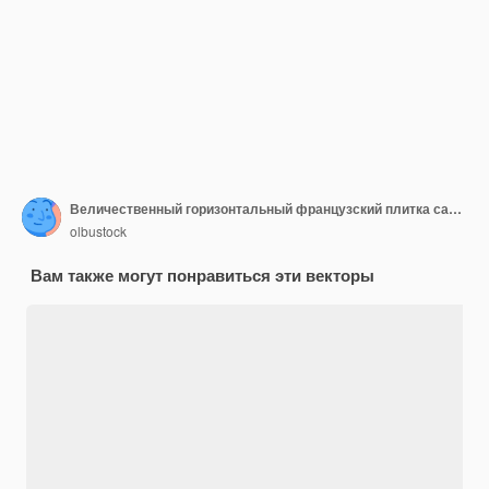
Величественный горизонтальный французский плитка сатин скетч в Swatch шелк винтажный имперский на цветочном искусстве
olbustock
Вам также могут понравиться эти векторы