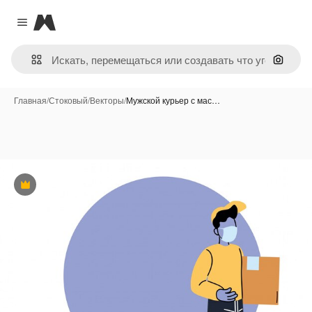
Magnific
Close menu
Поиск 
Главная
/
Стоковый
/
Векторы
/
Мужской курьер с мас…
Премиум