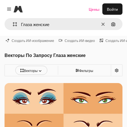
Magnific
Цены
Войти
Close menu
Очистить
Поиск 
Создать ИИ-изображение
Создать ИИ-видео
Создать ИИ-
Векторы По Запросу Глаза женские
Векторы
Фильтры