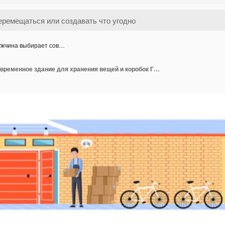
жчина выбирает сов…
Мужчина выбирает современное здание для хранения вещей и коробок Гараж для хранения мусора и мусора