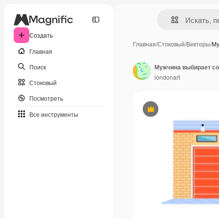
Создать
Главная
/
Стоковый
/
Векторы
/
Му
Главная
Поиск
londonart
Стоковый
Посмотреть
Премиум
Все инструменты