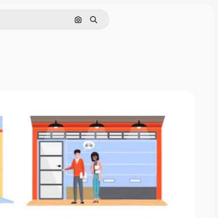
Поиск по изображению
Поиск