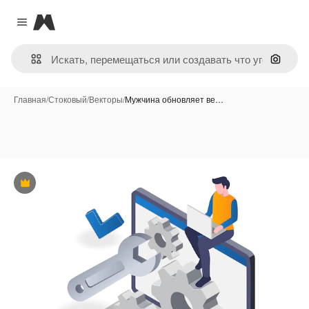
Magnific
Close menu
Поиск 
Главная
/
Стоковый
/
Векторы
/
Мужчина обновляет ве…
Премиум