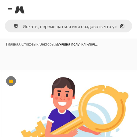
Magnific
Close menu
Поиск 
Главная
/
Стоковый
/
Векторы
/
мужчина получил ключ…
Премиум