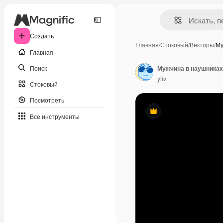
Создать
Главная
/
Стоковый
/
Векторы
/
Му
Главная
Поиск
Мужчина в наушниках 
yliv
Стоковый
Посмотреть
Премиум
Все инструменты