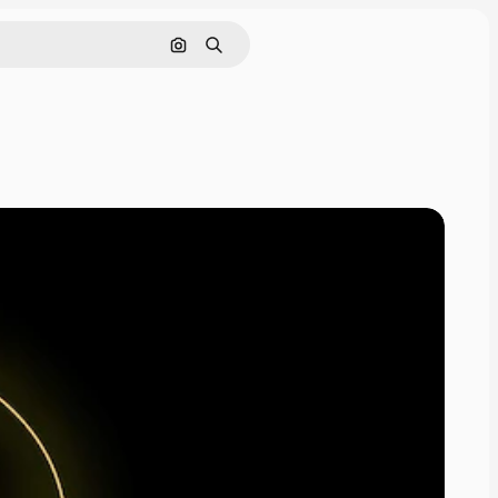
Поиск по изображению
Поиск