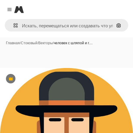
Magnific
Close menu
Поиск 
Главная
/
Стоковый
/
Векторы
/
человек с шляпой и г…
Премиум