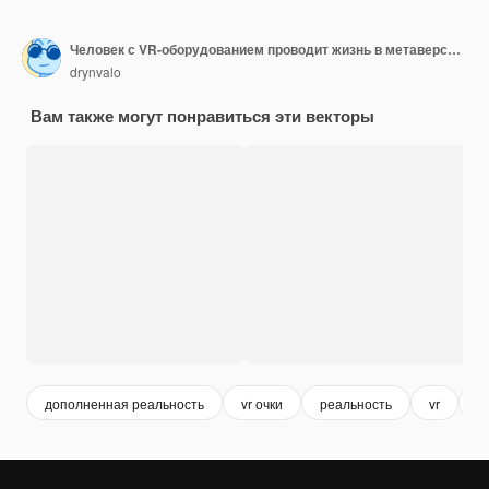
Человек с VR-оборудованием проводит жизнь в метаверсе, не желая общаться с реальными людьми.
drynvalo
Вам также могут понравиться эти векторы
дополненная реальность
vr очки
реальность
vr
в