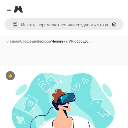
Magnific
Close menu
Поиск 
Главная
/
Стоковый
/
Векторы
/
Человек с VR-оборудо…
Премиум