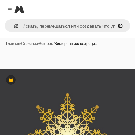
Magnific
Close menu
Поиск 
Главная
/
Стоковый
/
Векторы
/
Векторная иллюстраци…
Премиум