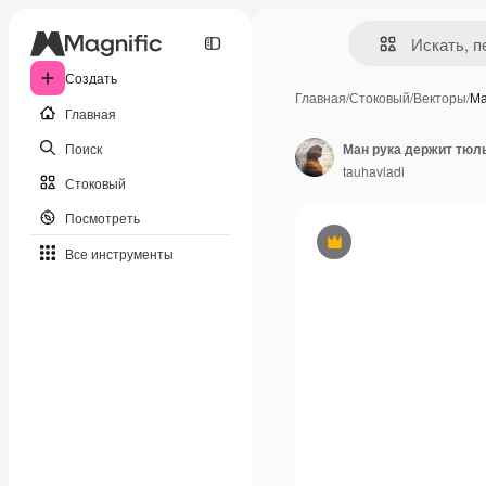
Создать
Главная
/
Стоковый
/
Векторы
/
Ма
Главная
Поиск
tauhavladi
Стоковый
Посмотреть
Премиум
Все инструменты