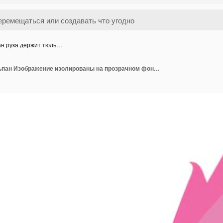
н рука держит тюль…
Ман рука держит тюльпан Изображение изолированы на прозрачном фоне мультяшный плоский стиль