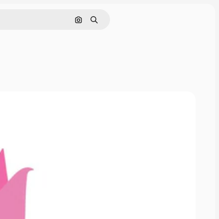
Поиск по изображению
Поиск