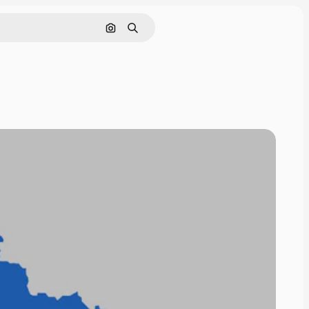
Поиск по изображению
Поиск