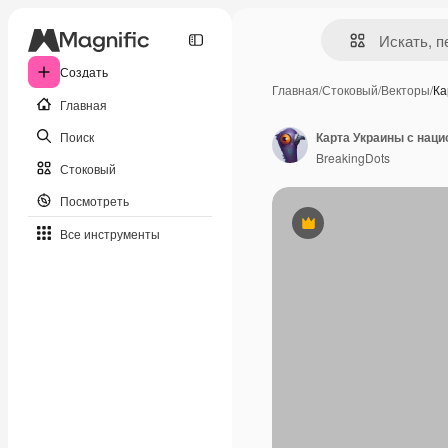
Создать
Главная
/
Стоковый
/
Векторы
/
Ка
Главная
Поиск
BreakingDots
Стоковый
Посмотреть
Премиум
Все инструменты