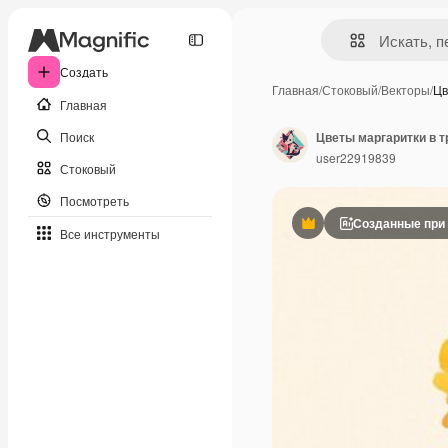
Создать
Главная
/
Стоковый
/
Векторы
/
Цв
Главная
Поиск
Цветы маргаритки в 
user22919839
Стоковый
Посмотреть
Созданные при
Премиум
Все инструменты