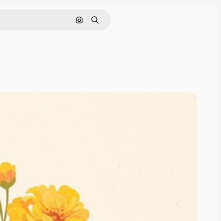
Поиск по изображению
Поиск