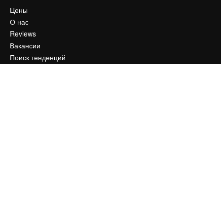
Цены
О нас
Reviews
Вакансии
Поиск тенденций
Блог
События
Slidesgo
Продайте свой контент
Помещение для прессы
Ищете magnific.ai
Связаться с нами
Клиентская поддержка
Instagram
YouTube
LinkedIn
TikTok