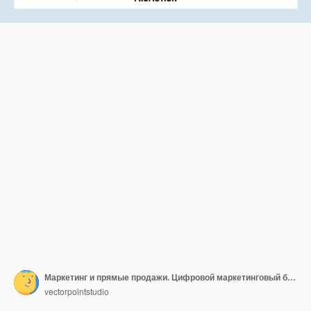
Маркетинг и прямые продажи. Цифровой маркетинговый бизнес, каналы связи, громкоговоритель, реклама. Векторный шаблон дизайна веб-сайта. Иллюстрация концепции веб-сайта целевой страницы.
vectorpointstudio