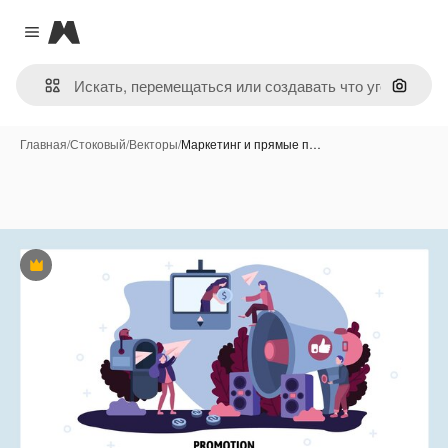
Magnific
Close menu
Поиск 
Главная
/
Стоковый
/
Векторы
/
Маркетинг и прямые п…
Премиум