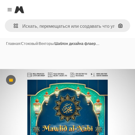
Magnific
Close menu
Поиск 
Главная
/
Стоковый
/
Векторы
/
Шаблон дизайна флаер…
Премиум