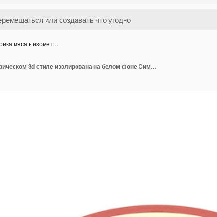
онка мяса в изомет…
Иконка мяса в изометрическом 3d стиле изолирована на белом фоне Символ еды