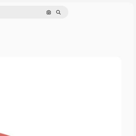
Поиск по изображению
Поиск