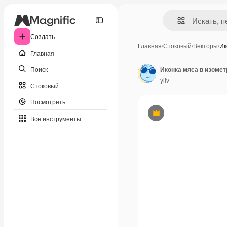
Создать
Главная
/
Стоковый
/
Векторы
/
Ик
Главная
Поиск
yliv
Стоковый
Посмотреть
Премиум
Все инструменты