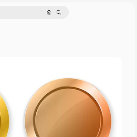
Поиск по изображению
Поиск