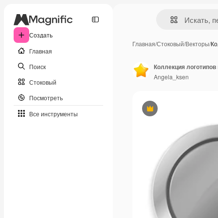
Создать
Главная
/
Стоковый
/
Векторы
/
Ко
Главная
Поиск
Angela_ksen
Стоковый
Посмотреть
Премиум
Все инструменты