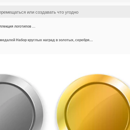
ллекция логотипов …
Коллекция логотипов медалей Набор круглых наград в золотых, серебряных и бронзовых цветах Эмблемы роскошных рамок