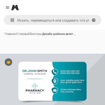
Magnific
Close menu
Поиск 
Главная
/
Стоковый
/
Векторы
/
Дизайн шаблона визит…
Премиум