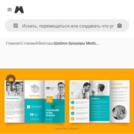
Magnific
Close menu
Поиск 
Главная
/
Стоковый
/
Векторы
/
Шаблон брошюры Medic…
Премиум