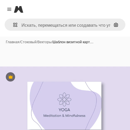
Magnific
Close menu
Поиск 
Главная
/
Стоковый
/
Векторы
/
Шаблон визитной карт…
Премиум