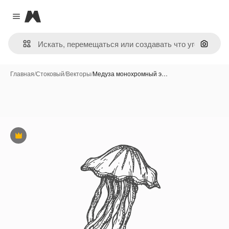
Magnific
Close menu
Поиск 
Главная
/
Стоковый
/
Векторы
/
Медуза монохромный э…
Премиум