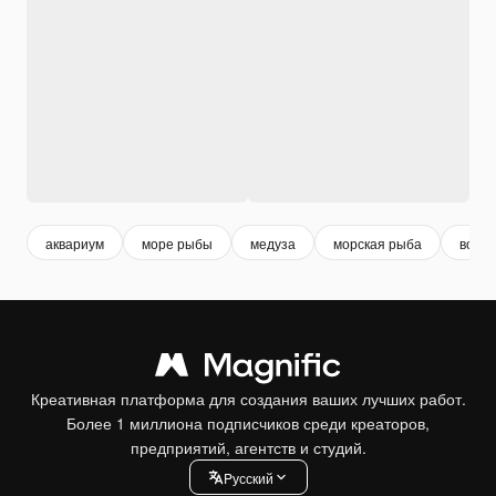
аквариум
море рыбы
медуза
морская рыба
водн
Креативная платформа для создания ваших лучших работ.
Более 1 миллиона подписчиков среди креаторов,
предприятий, агентств и студий.
Pусский