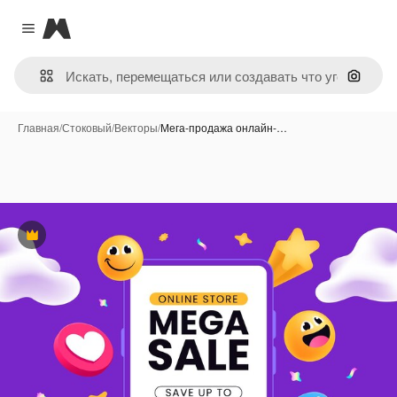
Magnific
Close menu
Поиск 
Главная
/
Стоковый
/
Векторы
/
Мега-продажа онлайн-…
Премиум