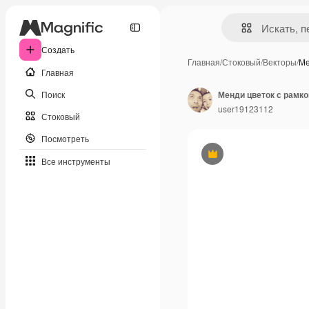
Создать
Главная
/
Стоковый
/
Векторы
/
Ме
Главная
Поиск
user19123112
Стоковый
Посмотреть
Премиум
Все инструменты