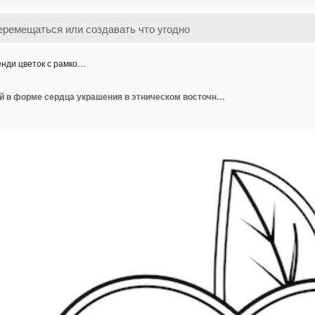
нди цветок с рамко…
Менди цветок с рамкой в форме сердца украшения в этническом восточном орнаменте каракули