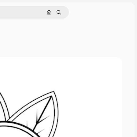
Поиск по изображению
Поиск