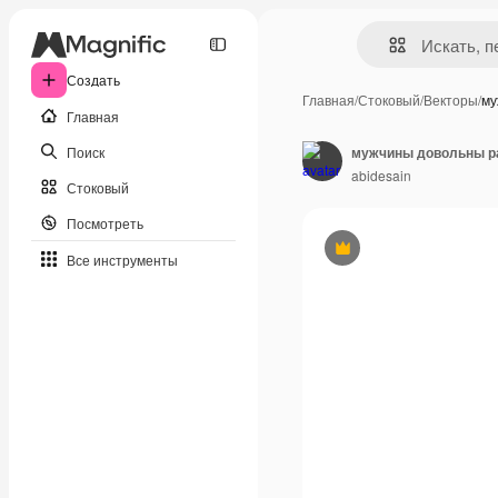
Создать
Главная
/
Стоковый
/
Векторы
/
му
Главная
Поиск
мужчины довольны ра
abidesain
Стоковый
Посмотреть
Премиум
Все инструменты