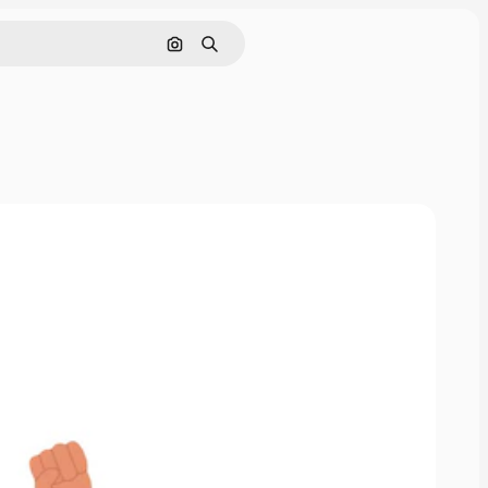
Поиск по изображению
Поиск